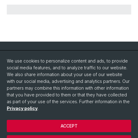
Quick Links
We use cookies to personalize content and ads, to provide
Advice/Counseling Services
social media features, and to analyze traffic to our website.
Information Center
We also share information about your use of our website
with our social media, advertising and analytics partners. Our
Degree programs at the University of Basel
partners may combine this information with other information
that you have provided to them or that they have collected
www.studyinswitzerland.plus
as part of your use of the services. Further information in the
Privacy policy
.
© University of Basel
ACCEPT
Privacy Policy
Impressum