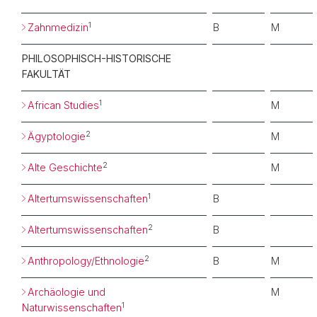
1
Zahnmedizin
B
M
PHILOSOPHISCH-HISTORISCHE
FAKULTÄT
1
African Studies
M
2
Ägyptologie
M
2
Alte Geschichte
M
1
Altertumswissenschaften
B
2
Altertumswissenschaften
B
2
Anthropology/Ethnologie
B
M
Archäologie und
M
1
Naturwissenschaften