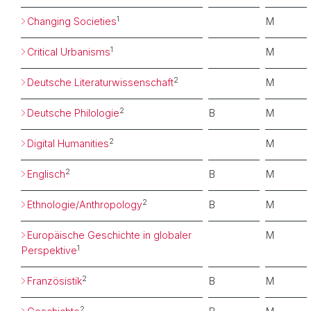
1
Changing Societies
M
1
Critical Urbanisms
M
2
Deutsche Literaturwissenschaft
M
2
Deutsche Philologie
B
M
2
Digital Humanities
M
2
Englisch
B
M
2
Ethnologie/Anthropology
B
M
Europäische Geschichte in globaler
M
1
Perspektive
2
Französistik
B
M
2