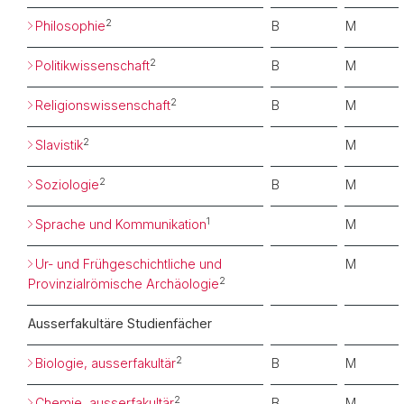
2
Philosophie
B
M
2
Politikwissenschaft
B
M
2
Religionswissenschaft
B
M
2
Slavistik
M
2
Soziologie
B
M
1
Sprache und Kommunikation
M
Ur- und Frühgeschichtliche und
M
2
Provinzialrömische Archäologie
Ausserfakultäre Studienfächer
2
Biologie, ausserfakultär
B
M
2
Chemie, ausserfakultär
B
M