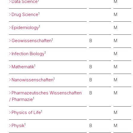
1
Data Science
M
1
Drug Science
M
1
Epidemiology
M
1
Geowissenschaften
B
M
1
Infection Biology
M
1
Mathematik
B
M
1
Nanowissenschaften
B
M
Pharmazeutisches Wissenschaften
B
M
1
/ Pharmazie
1
Physics of Life
M
1
Physik
B
M