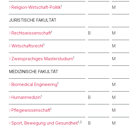
1
Religion-Wirtschaft-Politik
M
JURISTISCHE FAKULTÄT
1
Rechtswissenschaft
B
M
1
Wirtschaftsrecht
M
1
Zweisprachiges Masterstudium
M
MEDIZINISCHE FAKULTÄT
1
Biomedical Engineering
M
1
Humanmedizin
B
M
1
Pflegewissenschaft
M
1,2
Sport, Bewegung und Gesundheit
B
M