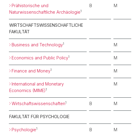
Prähistorische und
B
M
1
Naturwissenschaftliche Archäologie
WIRTSCHAFTSWISSENSCHAFTLICHE
FAKULTÄT
1
Business and Technology
M
1
Economics and Public Policy
M
1
Finance and Money
M
International and Monetary
M
1
Economics (MIME)
1
Wirtschaftswissenschaften
B
M
FAKULTÄT FÜR PSYCHOLOGIE
1
Psychologie
B
M