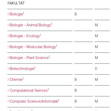
FAKULTÄT
1
Biologie
B
1
Biologie - Animal Biology
M
1
Biologie - Ecology
M
1
Biologie - Molecular Biology
M
1
Biologie - Plant Science
M
1
Biotechnologie
D
1
Chemie
B
M
1
Computational Siences
B
1
Computer Science/Informatik
B
M