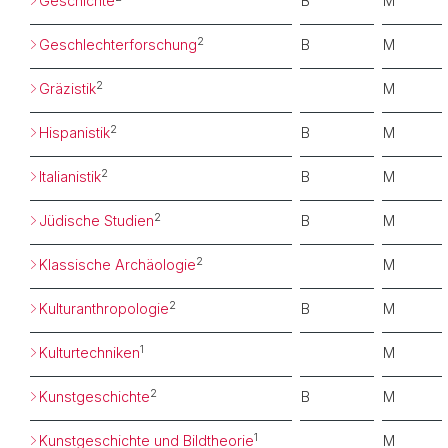
Geschichte
B
M
2
Geschlechterforschung
B
M
2
Gräzistik
M
2
Hispanistik
B
M
2
Italianistik
B
M
2
Jüdische Studien
B
M
2
Klassische Archäologie
M
2
Kulturanthropologie
B
M
1
Kulturtechniken
M
2
Kunstgeschichte
B
M
1
Kunstgeschichte und Bildtheorie
M