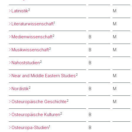
2
Latinistik
M
1
Literaturwissenschaft
M
2
Medienwissenschaft
B
M
2
Musikwissenschaft
B
M
2
Nahoststudien
B
2
Near and Middle Eastern Studies
M
2
Nordistik
B
M
2
Osteuropäische Geschichte
M
2
Osteuropäische Kulturen
B
1
Osteuropa-Studien
B