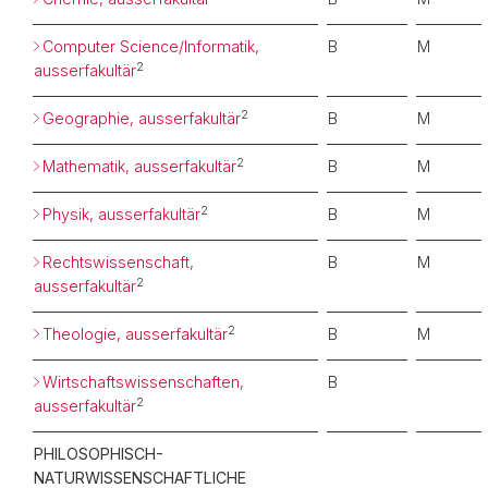
Computer Science/Informatik,
B
M
2
ausserfakultär
2
Geographie, ausserfakultär
B
M
2
Mathematik, ausserfakultär
B
M
2
Physik, ausserfakultär
B
M
Rechtswissenschaft,
B
M
2
ausserfakultär
2
Theologie, ausserfakultär
B
M
Wirtschaftswissenschaften,
B
2
ausserfakultär
PHILOSOPHISCH-
NATURWISSENSCHAFTLICHE