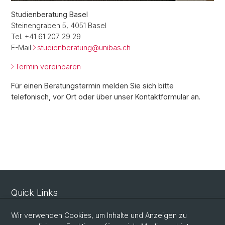
Studienberatung Basel
Steinengraben 5, 4051 Basel
Tel. +41 61 207 29 29
E-Mail
studienberatung@
unibas.ch
Termin vereinbaren
Für einen Beratungstermin melden Sie sich bitte
telefonisch, vor Ort oder über unser Kontaktformular an.
Quick Links
Beratungsangebot
Wir verwenden Cookies, um Inhalte und Anzeigen zu
Virtuelle Infothek